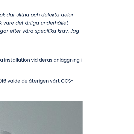
sök där slitna och defekta delar
 vare det årliga underhållet
ar efter våra specifika krav. Jag
nstallation vid deras anläggning i
016 valde de återigen vårt CCS-