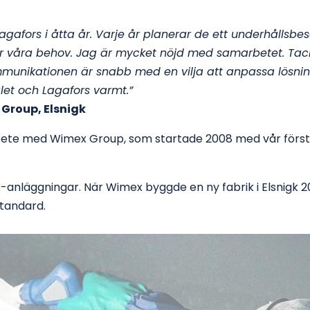
Lagafors i åtta år. Varje år planerar de ett underhållsbe
ter våra behov. Jag är mycket nöjd med samarbetet. Tack
mmunikationen är snabb med en vilja att anpassa lösning
et och Lagafors varmt.”
 Group, Elsnigk
ete med Wimex Group, som startade 2008 med vår första i
-anläggningar. När Wimex byggde en ny fabrik i Elsnigk 2
standard.