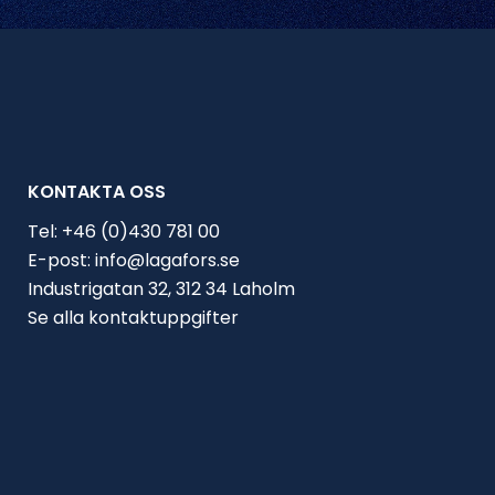
KONTAKTA OSS
Tel:
+46 (0)430 781 00
E-post:
info@lagafors.se
Industrigatan 32, 312 34 Laholm
Se alla kontaktuppgifter
Välj bransch
Nuvarande lösning
Jag har en regöringslösning