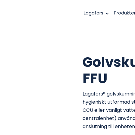
Lagafors
Produkte
Golvsk
FFU
Lagafors® golvskumning
hygieniskt utformad st
CCU eller vanligt vat
centralenhet) används
anslutning till enheten