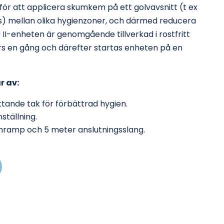
för att applicera skumkem på ett golvavsnitt (t ex
uss) mellan olika hygienzoner, och därmed reducera
 II-enheten är genomgående tillverkad i rostfritt
görs en gång och därefter startas enheten på en
r av:
ttande tak för förbättrad hygien.
nställning.
ramp och 5 meter anslutningsslang.