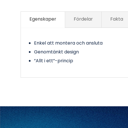
Egenskaper
Fördelar
Fakta
Enkel att montera och ansluta
Genomtänkt design
”Allt i ett”-princip