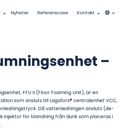
r
Nyheter
Referenscase
Kontakt
umningsenhet –
senhet, FFU II (Floor Foaming Unit), är en
ation som ansluts till Lagafors® centralenhet VCC,
tenledningstryck. Då vattenledningen ansluts (de-
 injektor för blandning från dunk som placeras i
.