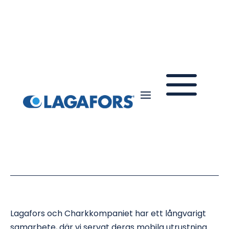
a
Referenscase
> Charkkompaniet
När trycket ökar kliver
Lagafors in!
Lagafors och Charkkompaniet har ett långvarigt
samarbete, där vi servat deras mobila utrustning.